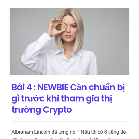
Bài 4 : NEWBIE Cần chuẩn bị
gì trước khi tham gia thị
trường Crypto
Albraham Lincolh đã từng nói “ Nếu tôi có 6 tiếng để