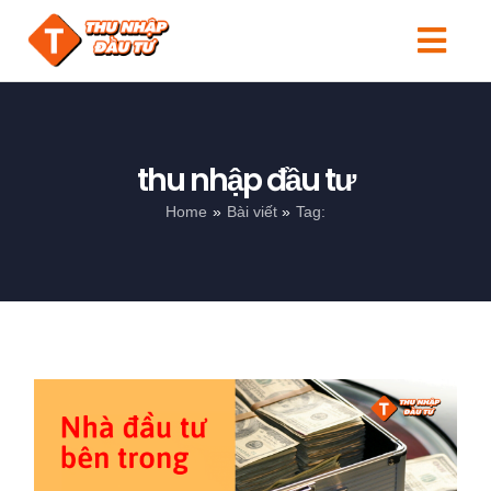
Skip
to
Togg
content
Navi
Tin tức
Người mới
thu nhập đầu tư
Home
Bài viết
Tag:
Kiến thức
Đầu tư
Sản phẩm
Search
for: