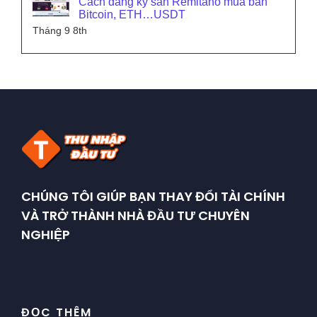
Cách đăng ký sàn Remitano mua bán
Bitcoin, ETH…USDT
Tháng 9 8th
CHÚNG TÔI GIÚP BẠN THAY ĐỔI TÀI CHÍNH
VÀ TRỞ THÀNH NHÀ ĐẦU TƯ CHUYÊN
NGHIỆP
ĐỌC THÊM