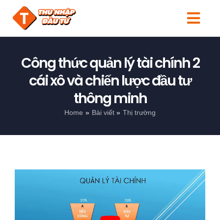
Skip
to
Togg
content
Navi
Tin tức
Công thức quản lý tài chính 2
Người mới
cái xô và chiến lược đầu tư
thông minh
Kiến thức
Home
Bài viết
Thị trường
Đầu tư
Sản phẩm
Search
View
for:
Larger
Image