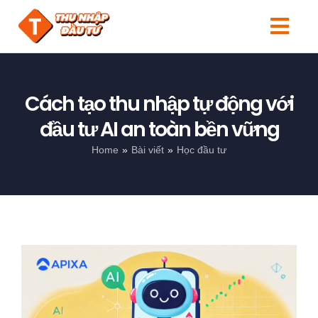
Skip
to
Togg
content
Navi
Tin tức
Cách tạo thu nhập tự động với
Người mới
đầu tư AI an toàn bền vững
Kiến thức
Home
Bài viết
Học đầu tư
Đầu tư
Sản phẩm
Search
View
for:
Larger
Image