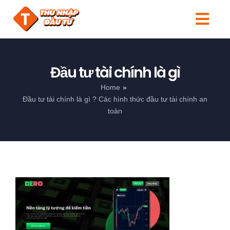
Skip
to
Togg
content
Navi
Tin tức
Đầu tư tài chính là gì
Người mới
Home
Đầu tư tài chính là gì ? Các hình thức đầu tư tài chính an
Kiến thức
toàn
Đầu tư
Sản phẩm
Search
for: