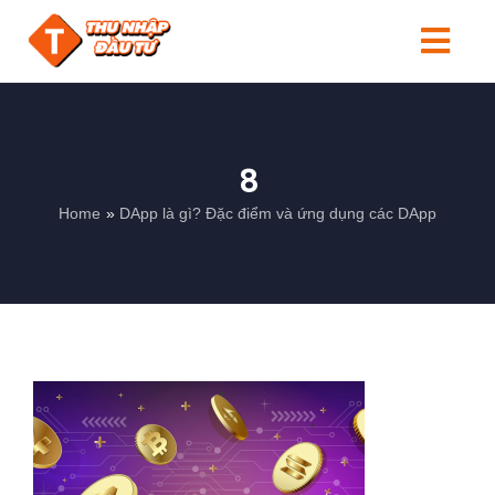
Skip
to
Togg
content
Navi
Tin tức
Người mới
8
Home
DApp là gì? Đặc điểm và ứng dụng các DApp
Kiến thức
Đầu tư
Sản phẩm
Search
for: