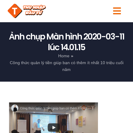
Skip
to
Togg
content
Navi
Tin tức
Ảnh chụp Màn hình 2020-03-11
lúc 14.01.15
Người mới
Home
Kiến thức
Công thức quản lý tiền giúp bạn có thêm ít nhất 10 triệu cuối
năm
Đầu tư
Sản phẩm
Search
for: