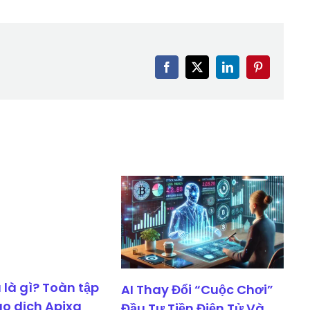
Facebook
X
LinkedIn
Pinterest
 là gì? Toàn tập
AI Thay Đổi “Cuộc Chơi”
ao dịch Apixa
Đầu Tư Tiền Điện Tử Và