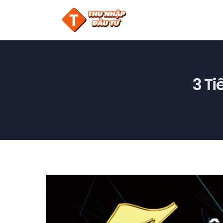
Skip
to
content
3 Ti
View
Larger
Image