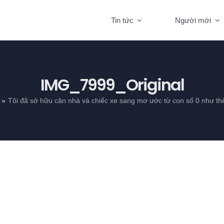
Tin tức
Người mới
IMG_7999_Original
Tôi đã sở hữu căn nhà và chiếc xe sang mơ ước từ con số 0 như th