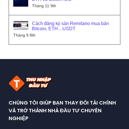
Tháng 11 9th
Cách đăng ký sàn Remitano mua bán
Bitcoin, ETH…USDT
Tháng 9 8th
CHÚNG TÔI GIÚP BẠN THAY ĐỔI TÀI CHÍNH
VÀ TRỞ THÀNH NHÀ ĐẦU TƯ CHUYÊN
NGHIỆP