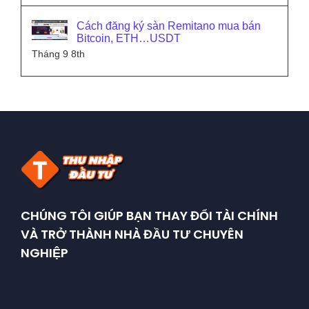
Cách đăng ký sàn Remitano mua bán
Bitcoin, ETH…USDT
Tháng 9 8th
CHÚNG TÔI GIÚP BẠN THAY ĐỔI TÀI CHÍNH
VÀ TRỞ THÀNH NHÀ ĐẦU TƯ CHUYÊN
NGHIỆP