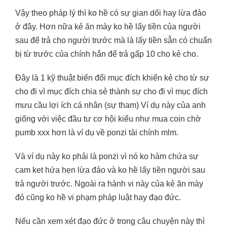
Vậy theo pháp lý thì ko hề có sự gian dối hay lừa đảo
ở đây. Hơn nữa kẻ ăn mày ko hề lấy tiền của người
sau để trả cho người trước mà là lấy tiền sẵn có chuẩn
bị từ trước của chính hắn để trả gấp 10 cho kẻ cho.
Đây là 1 kỹ thuật biến đổi mục đích khiến kẻ cho từ sự
cho đi vì mục đích chia sẻ thành sự cho đi vì mục đích
mưu cầu lợi ích cá nhân (sự tham) Ví dụ này của anh
giống với việc đầu tư cơ hội kiểu như mua coin chờ
pumb xxx hơn là ví dụ về ponzi tài chính mlm.
Và ví dụ này ko phải là ponzi vì nó ko hàm chứa sự
cam ket hứa hẹn lừa đảo và ko hề lấy tiền người sau
trả người trước. Ngoài ra hành vi này của kẻ ăn mày
đó cũng ko hề vi phạm pháp luật hay đạo đức.
Nếu cần xem xét đạo đức ở trong câu chuyện này thì