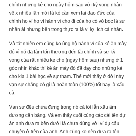
chính những kẻ cho ngày hôm sau với kỳ vọng nhận
về x nhiều lần mới là kẻ cần xem lại đạo đức của
chính họ vì họ vì hành vi cho đi của họ có vỏ bọc là sự
nhân ái nhưng bên trong thực ra là vì lợi ích cá nhân.
Và tất nhiên em cũng ko ủng hộ hành vi của kẻ ăn mày
đó vì nó đã làm tổn thương đến tài chính và sự kỳ
vọng của rất nhiều kẻ cho (ngày hôm sau) nhưng ở 1
góc nhìn khác thì kẻ ăn mày đó đã dạy cho những kẻ
cho kia 1 bài học về sự tham. Thế mới thấy ở đời này
vạn sự chẳng có gì là hoàn toàn (100%) tốt hay là xấu
cả.
Vạn sự đều chứa đựng trong nó cả tốt lẫn xấu âm
dương cân bằng. Và em thấy cuối cùng các cái tên dự
án anh đưa ra bên dưới là chưa đúng với ví dụ câu
chuyện ở trên của anh. Anh cũng ko nên đưa ra tên