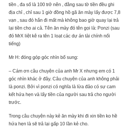
tiền , đa số là 100 trở nên , đằng sau tờ tiền đều ghi
địa chỉ , chỉ sau 1 giờ đồng hồ gã ăn mày lấy được 7,8
vạn , sau đó hắn đi mất mà không bao giờ quay lại trả
lại tiền cho ai cả. Tên ăn mày đó tên gọi là: Ponzi (sau
đó MrX liệt kê ra tên 1 loạt các dự án tài chính nổi
tiếng)
Mr H: đóng góp góc nhìn bổ sung:
– Cám ơn câu chuyện của anh Mr X nhưng em có 1
góc nhìn khác ở đây. Câu chuyện của anh không phải
là ponzi. Bởi vì ponzi có nghĩa là lừa đảo có sự cam
kết hứa hẹn và lấy tiền của người sau trả cho người
trước.
Trong câu chuyện này kẻ ăn mày khi đi xin tiền ko hề
hứa hẹn là sẽ trả lại gấp 10 lần kẻ cho.