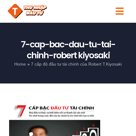
Skip
to
Togg
content
Navi
Tin tức
7-cap-bac-dau-tu-tai-
Người mới
chinh-robert kiyosaki
Kiến thức
Home
7 cấp độ đầu tư tài chính của Robert T.Kiyosaki
Đầu tư
Sản phẩm
Search
for: