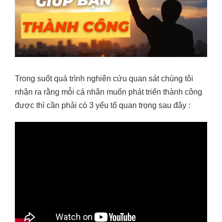
Trong suốt quá trình nghiên cứu quan sát chúng tôi
nhận ra rằng mỗi cá nhân muốn phát triển thành công
được thì cần phải có 3 yếu tố quan trọng sau đây :