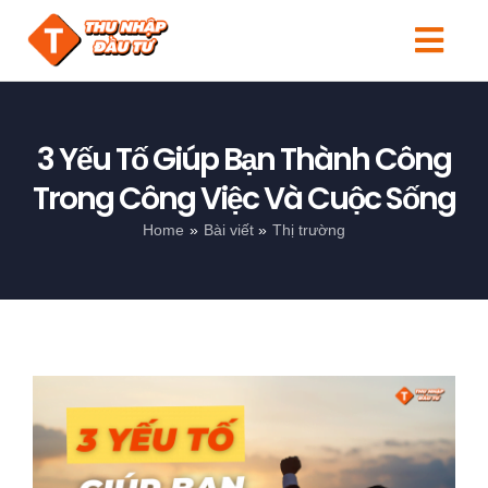
Skip
to
Togg
content
Navi
Tin tức
3 Yếu Tố Giúp Bạn Thành Công
Người mới
Trong Công Việc Và Cuộc Sống
Kiến thức
Home
Bài viết
Thị trường
Đầu tư
Sản phẩm
Search
View
for:
Larger
Image