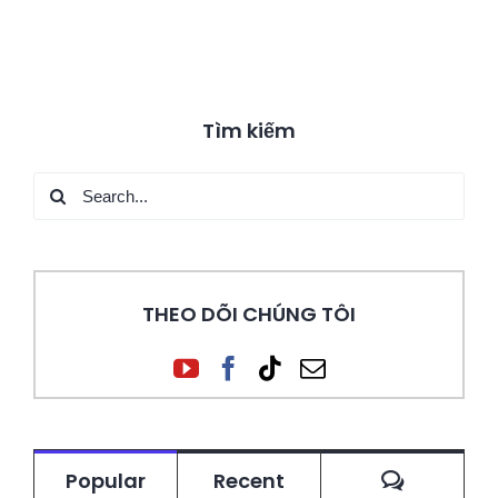
Tìm kiếm
Search
for:
THEO DÕI CHÚNG TÔI
Commen
Popular
Recent