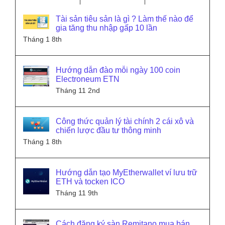
Tài sản tiêu sản là gì ? Làm thế nào để
gia tăng thu nhập gấp 10 lần
Tháng 1 8th
Hướng dẫn đào mỗi ngày 100 coin
Electroneum ETN
Tháng 11 2nd
Công thức quản lý tài chính 2 cái xô và
chiến lược đầu tư thông minh
Tháng 1 8th
Hướng dẫn tạo MyEtherwallet ví lưu trữ
ETH và tocken ICO
Tháng 11 9th
Cách đăng ký sàn Remitano mua bán