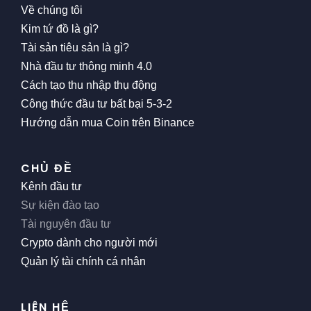
Về chúng tôi
Kim tứ đồ là gì?
Tài sản tiêu sản là gì?
Nhà đầu tư thông minh 4.0
Cách tạo thu nhập thụ động
Công thức đầu tư bất bại 5-3-2
Hướng dẫn mua Coin trên Binance
CHỦ ĐỀ
Kênh đầu tư
Sự kiện đào tạo
Tài nguyên đầu tư
Crypto dành cho người mới
Quản lý tài chính cá nhân
LIÊN HỆ