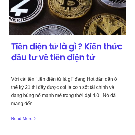
Tiền điện tử là gì ? Kiến thức
đầu tư về tiền điện tử
Với cái tên ''tiền điện tử là gì'' đang Hot dần dần ở
thế kỷ 21 thì đây được coi là cơn sốt tài chính và
đang bùng nổ mạnh mẽ trong thời đại 4.0 . Nó đã
mang đến
Read More