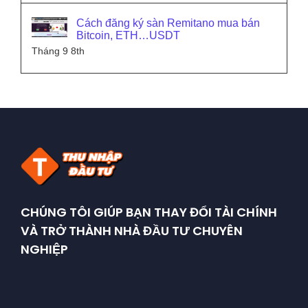
Cách đăng ký sàn Remitano mua bán
Bitcoin, ETH…USDT
Tháng 9 8th
CHÚNG TÔI GIÚP BẠN THAY ĐỔI TÀI CHÍNH
VÀ TRỞ THÀNH NHÀ ĐẦU TƯ CHUYÊN
NGHIỆP