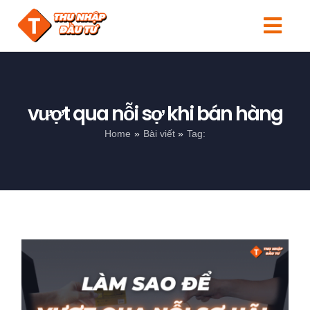
Skip
to
Togg
content
Navi
Tin tức
Người mới
vượt qua nỗi sợ khi bán hàng
Home
Bài viết
Tag:
Kiến thức
Đầu tư
Sản phẩm
Search
for: