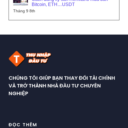
Bitcoin, ETH…USDT
Tháng 9 8th
CHÚNG TÔI GIÚP BẠN THAY ĐỔI TÀI CHÍNH
VÀ TRỞ THÀNH NHÀ ĐẦU TƯ CHUYÊN
NGHIỆP
ĐỌC THÊM