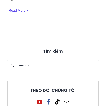
Read More
Tìm kiếm
Search
for:
THEO DÕI CHÚNG TÔI