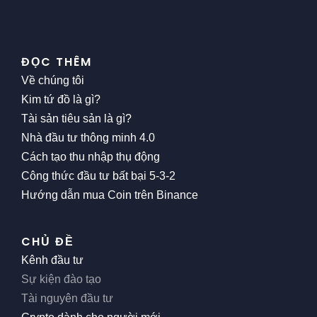
ĐỌC THÊM
Về chúng tôi
Kim tứ đồ là gì?
Tài sản tiêu sản là gì?
Nhà đầu tư thông minh 4.0
Cách tạo thu nhập thụ động
Công thức đầu tư bất bại 5-3-2
Hướng dẫn mua Coin trên Binance
CHỦ ĐỀ
Kênh đầu tư
Sự kiện đào tạo
Tài nguyên đầu tư