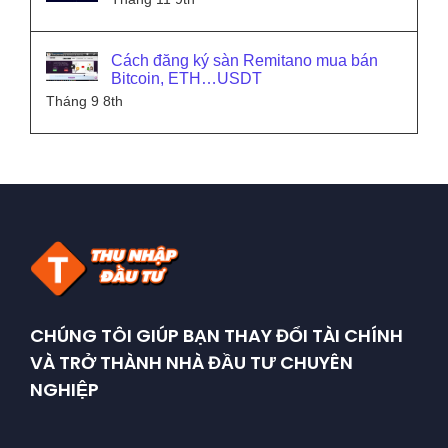
Cách đăng ký sàn Remitano mua bán
Bitcoin, ETH…USDT
Tháng 9 8th
CHÚNG TÔI GIÚP BẠN THAY ĐỔI TÀI CHÍNH
VÀ TRỞ THÀNH NHÀ ĐẦU TƯ CHUYÊN
NGHIỆP