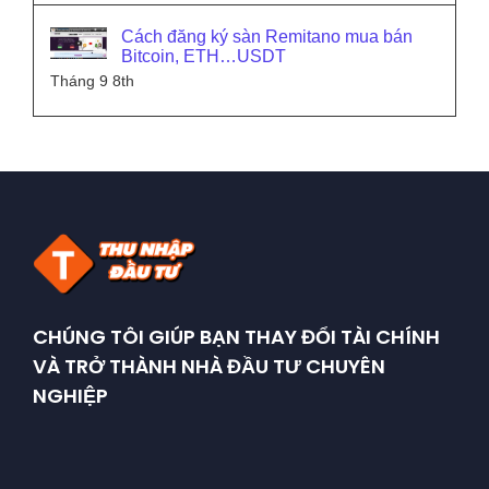
Cách đăng ký sàn Remitano mua bán
Bitcoin, ETH…USDT
Tháng 9 8th
CHÚNG TÔI GIÚP BẠN THAY ĐỔI TÀI CHÍNH
VÀ TRỞ THÀNH NHÀ ĐẦU TƯ CHUYÊN
NGHIỆP