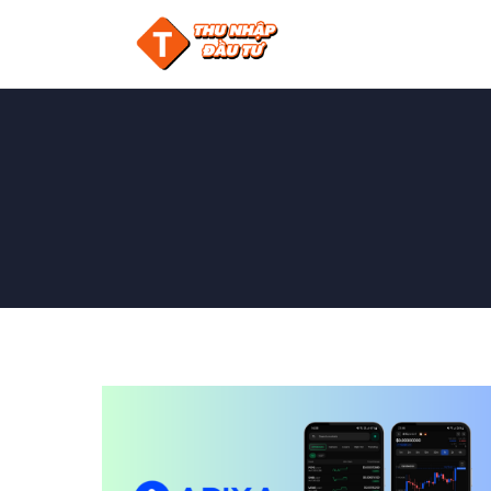
Skip
to
content