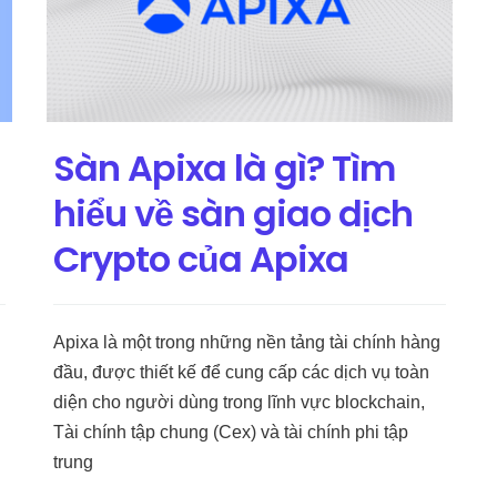
Sàn Apixa là gì? Tìm
hiểu về sàn giao dịch
Crypto của Apixa
Apixa là một trong những nền tảng tài chính hàng
đầu, được thiết kế để cung cấp các dịch vụ toàn
diện cho người dùng trong lĩnh vực blockchain,
Tài chính tập chung (Cex) và tài chính phi tập
trung