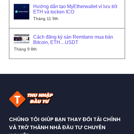
Hướng dẫn tạo MyEtherwallet ví lưu trữ
ETH và tocken ICO
Tháng 11 9th
Cách đăng ký sàn Remitano mua bán
Bitcoin, ETH…USDT
Tháng 9 8th
CHÚNG TÔI GIÚP BẠN THAY ĐỔI TÀI CHÍNH
VÀ TRỞ THÀNH NHÀ ĐẦU TƯ CHUYÊN