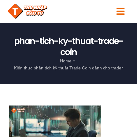
Skip
to
Togg
content
Navi
Tin tức
phan-tich-ky-thuat-trade-
Người mới
coin
Home
Kiến thức
Kiến thức phân tích kỹ thuật Trade Coin dành cho trader
Đầu tư
Sản phẩm
Search
for: